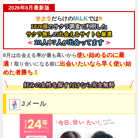
×
MiLK
サクラ
だらけの
では
1826個
のサクラ調査で判明した
サクラ無し
の
出会えるサイトを厳選
10人
7人
出会ってます
≪
中
が
≫
使い始めるのに最
8月は出会える率が最も高いから
適
出会いたいなら早く使い始
！取り合いになる前に
めた者勝ち！
好みの女性を探すだけなら完全無料
Jメール