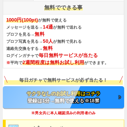
無料でできる事
1000円(100pt)
が無料で使える
14通
メッセージを送る→
が無料で送れる
無料
プロフを見る→
50人
プロフ写真を見る→
が無料で見れる
無料
連絡先交換をする→
毎日無料サービスが当たる
ログインガチャで
2週間程度は無料お試し利用
※
平均で
ができます。
毎日ガチャで無料サービスが必ず当たる！
サクラなしのお試し利用はコチラ
登録は1分→無料で使える※18禁
※男女共に本人確認済みの利用者のみ