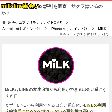
milk line出会い
の評判を調査！サクラはいるの
か？
出会い系アプリランキング
HOME
Android向け-ポイント制
iPhone向け-ポイント制
MiLK
※本ページはPRが含まれています
MiLK
は
LINEの友達追加から利用ができる出会い系
にな
ります。
まず、LINEから利用できる出会い系自体が
LINEの利用
規約違反になるのでサクラがいる可能性は高い
でしょ