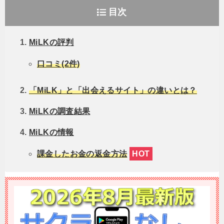
目次
MiLKの評判
口コミ(2件)
「MiLK」と「出会えるサイト」の違いとは？
MiLKの調査結果
MiLKの情報
課金したお金の返金方法
HOT