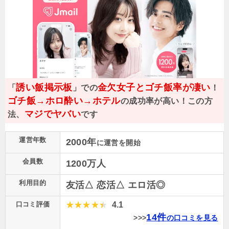
誘い飯掲示板
金欠女子とゴチ飯率が凄い
「
」での
！
ゴチ飯→ホロ酔い→ホテル
の成功率が高い！この方
マジでヤバい
法、
です
運営年数
2000年
に運営を開始
会員数
1200万人
利用目的
友活△ 恋活△ エロ活◎
口コミ評価
4.1
14件
>>>
の口コミを見る