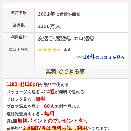
運営年数
2001年
に運営を開始
会員数
1300万人
利用目的
友活〇 恋活◎ エロ活◎
口コミ評価
4.4
16件
>>>
の口コミを見る
無料でできる事
1200円(120pt)
が無料で使える
24通
メッセージを送る→
が無料で送れる
無料
プロフを見る→
60人
プロフ写真を見る→
無料で見れる
無料
連絡先交換をする→
無料ポイントのプレゼント有り
月1回
2週間程度は無料お試し利用
※
平均で
ができます。