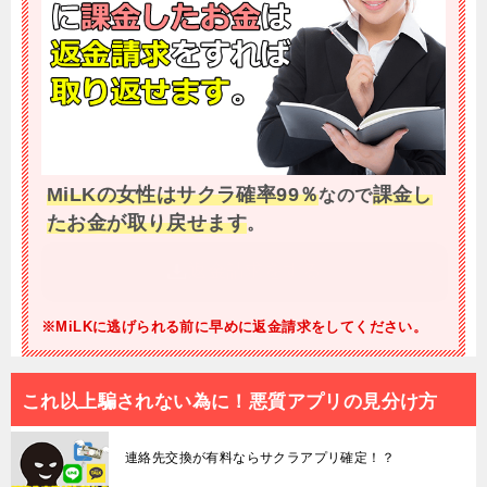
メッセージのやり取りがスムーズに行えます！
MiLKの女性はサクラ確率99％
課金し
なので
たお金が取り戻せます
。
返金請求をする
※MiLKに逃げられる前に早めに返金請求をしてください。
これ以上騙されない為に！悪質アプリの見分け方
連絡先交換が有料ならサクラアプリ確定！？