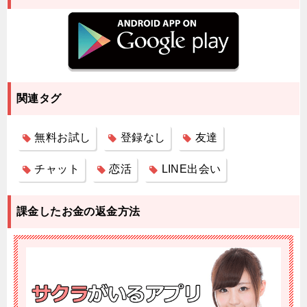
▼MiLKkのご利用方法
LINEアプリがあればOK！
専用アプリ等のダウンロードは不要！LINEから
「MiLKk」を登録するだけでとても始めやすい！
関連タグ
電話番号通知は不要！
無料お試し
登録なし
友達
電話番号の通知は不要で利用できます！もちろん繋が
チャット
恋活
LINE出会い
っている友だちにも利用していることを知られること
はありません。
課金したお金の返金方法
やりとりがスムーズ！
メッセージはLINEに届くので、新しい操作方法を覚え
る必要はありません！