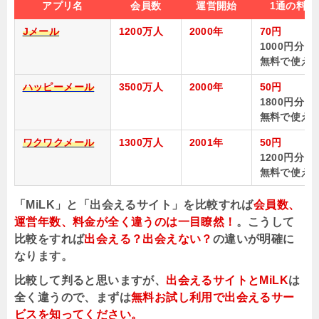
アプリ名
会員数
運営開始
1通の料金
Jメール
1200万人
2000年
70円
1000円分も
無料で使え
ハッピーメール
3500万人
2000年
50円
1800円分も
無料で使え
ワクワクメール
1300万人
2001年
50円
1200円分も
無料で使え
「MiLK」と「出会えるサイト」を比較すれば
会員数、
運営年数、料金が全く違うのは一目瞭然！
。こうして
比較をすれば
出会える？出会えない？
の違いが明確に
なります。
比較して判ると思いますが、
出会えるサイトとMiLK
は
全く違うので、まずは
無料お試し利用で出会えるサー
ビスを知ってください。