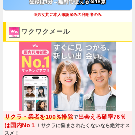
登録は1分→無料で使える※18禁
※男女共に本人確認済みの利用者のみ
ワクワクメール
サクラ・業者を100％排除
出会える確率76％
で
は国内No１
！サクラに悩まされたくないなら絶対オス
スメ！