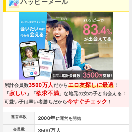
ハッピーメール
3500万人
エロ友探しに最適
累計会員数
だから
！
寂しい
欲求不満
「
」「
」な地元の女の子と出会える！
今すぐチェック
可愛い子は早い者勝ちだから
！
運営年数
2000年
に運営を開始
会員数
3500万人