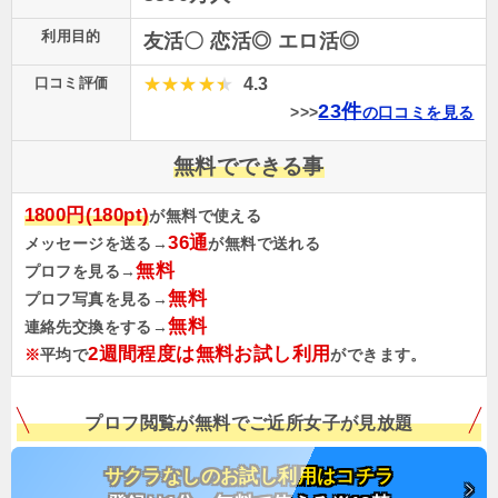
利用目的
友活〇 恋活◎ エロ活◎
口コミ評価
4.3
23件
>>>
の口コミを見る
無料でできる事
1800円(180pt)
が無料で使える
36通
メッセージを送る→
が無料で送れる
無料
プロフを見る→
無料
プロフ写真を見る→
無料
連絡先交換をする→
2週間程度は無料お試し利用
※
平均で
ができます。
プロフ閲覧が無料でご近所女子が見放題
サクラなしのお試し利用はコチラ