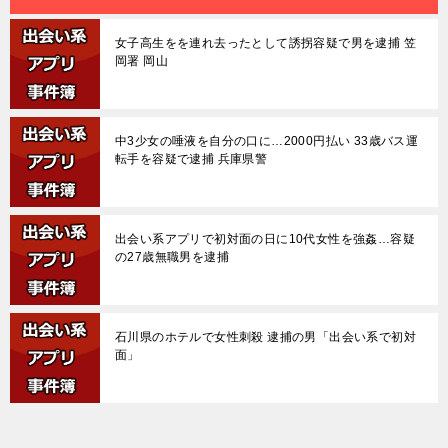
女子高生をを連れ去ったとして誘拐容疑で男を逮捕 笠
岡署 岡山
中3少女の唾液を自分の口に…2000円払い 33歳バス運
転手を容疑で逮捕 兵庫県警
出会い系アプリで初対面の日に10代女性を強姦…容疑
の27歳無職男を逮捕
石川県のホテルで女性刺殺 逮捕の男「出会い系で初対
面」