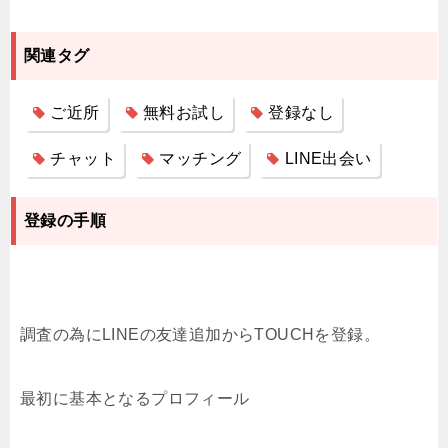
あなたのLINEには一切投稿されません。
あなたのLINEのIDは公開されません。
関連タグ
▼TOUCHが選ばれる理由!
ご近所
無料お試し
登録なし
新しい出会いがほしい！秘密の出会いがほしい！輝い
チャット
マッチング
LINE出会い
ている未来にしたい！そんな貴方の願いが叶うマッチ
ングサービスです！
登録の手順
▼TOUCHで出会う為の3STEP
・STEP01：LINEで友だち追加！
LINEから友だち追加してください。
調査の為にLINEの友達追加からTOUCHを登録。
・STEP02：簡単マッチング！
最初に基本となるプロフィール
近くにいる人とすぐにマッチング！