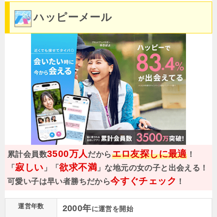
ハッピーメール
3500万人
エロ友探しに最適
累計会員数
だから
！
寂しい
欲求不満
「
」「
」な地元の女の子と出会える！
今すぐチェック
可愛い子は早い者勝ちだから
！
運営年数
2000年
に運営を開始