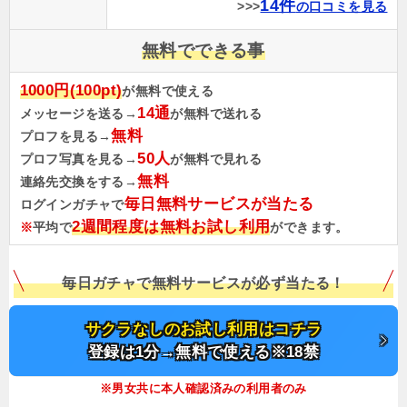
14件
>>>
の口コミを見る
無料でできる事
1000円(100pt)
が無料で使える
14通
メッセージを送る→
が無料で送れる
無料
プロフを見る→
50人
プロフ写真を見る→
が無料で見れる
無料
連絡先交換をする→
毎日無料サービスが当たる
ログインガチャで
2週間程度は無料お試し利用
※
平均で
ができます。
毎日ガチャで無料サービスが必ず当たる！
サクラなしのお試し利用はコチラ
登録は1分→無料で使える※18禁
※男女共に本人確認済みの利用者のみ