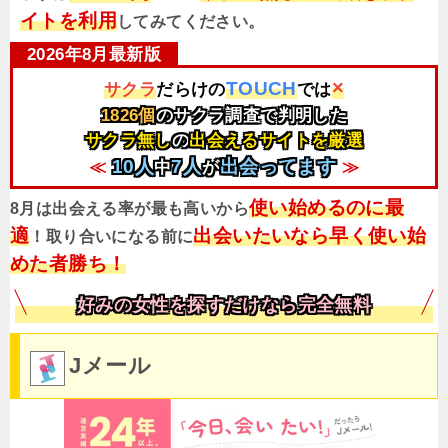
イトを利用
してみてください。
×
TOUCH
サクラ
だらけの
では
1826個
のサクラ調査で判明した
サクラ無し
の
出会えるサイトを厳選
10人
7人
出会ってます
≪
中
が
≫
使い始めるのに最
8月は出会える率が最も高いから
適
出会いたいなら早く使い始
！取り合いになる前に
めた者勝ち！
好みの女性を探すだけなら完全無料
Jメール