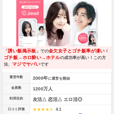
誘い飯掲示板
金欠女子とゴチ飯率が凄い
「
」での
！
ゴチ飯→ホロ酔い→ホテル
の成功率が高い！この方
マジでヤバい
法、
です
運営年数
2000年
に運営を開始
会員数
1200万人
利用目的
友活△ 恋活△ エロ活◎
口コミ評価
4.1