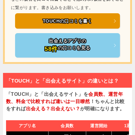
に繋がります。書き込みをお願いします。
TOUCHの口コミを書く
出会えるアプリの
の口コミを見る
58件
「TOUCH」と「出会えるサイト」の違いとは？
「TOUCH」と「出会えるサイト」を
会員数、運営年
数、料金で比較すれば違いは一目瞭然
！ちゃんと比較
をすれば
出会える？出会えない？
が明確になります。
アプリ名
会員数
運営開始
1通