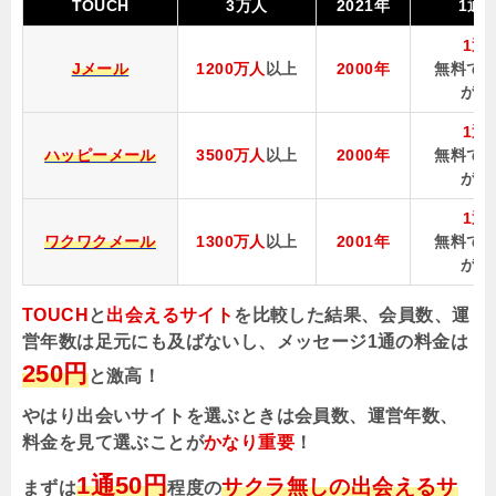
TOUCH
3万人
2021年
1通2
1通
Jメール
1200万人
以上
2000年
無料で1
が使
1通
ハッピーメール
3500万人
以上
2000年
無料で1
が使
1通
ワクワクメール
1300万人
以上
2001年
無料で1
が使
TOUCH
と
出会えるサイト
を比較した結果、会員数、運
営年数は足元にも及ばないし、メッセージ1通の料金は
250円
と激高！
やはり出会いサイトを選ぶときは会員数、運営年数、
料金を見て選ぶことが
かなり重要
！
1通50円
サクラ無しの出会えるサ
まずは
程度の