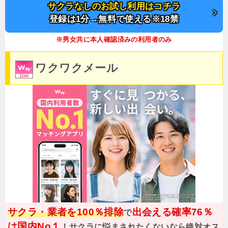
サクラなしのお試し利用はコチラ
登録は1分→無料で使える※18禁
※男女共に本人確認済みの利用者のみ
ワクワクメール
サクラ・業者を100％排除
出会える確率76％
で
は国内No１
！サクラに悩まされたくないなら絶対オス