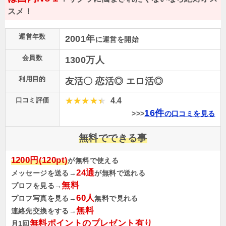
スメ！
運営年数
2001年
に運営を開始
会員数
1300万人
利用目的
友活〇 恋活◎ エロ活◎
口コミ評価
4.4
16件
>>>
の口コミを見る
無料でできる事
1200円(120pt)
が無料で使える
24通
メッセージを送る→
が無料で送れる
無料
プロフを見る→
60人
プロフ写真を見る→
無料で見れる
無料
連絡先交換をする→
無料ポイントのプレゼント有り
月1回