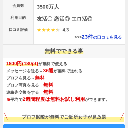
会員数
3500万人
利用目的
友活〇 恋活◎ エロ活◎
口コミ評価
4.3
23件
>>>
の口コミを見る
無料でできる事
1800円(180pt)
が無料で使える
36通
メッセージを送る→
が無料で送れる
無料
プロフを見る→
無料
プロフ写真を見る→
無料
連絡先交換をする→
2週間程度は無料お試し利用
※
平均で
ができます。
プロフ閲覧が無料でご近所女子が見放題