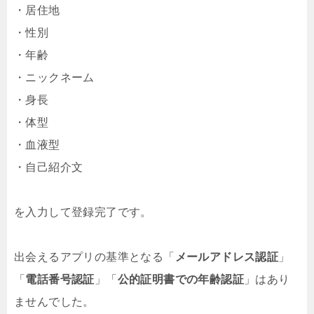
・居住地
・STEP03：メッセージで仲を深めよう！
・性別
メッセージで仲を深めたらデートの約束を！
・年齢
・ニックネーム
▼TOUCHの安心安全の理由
・身長
365日24時間体制の厳重な監視を常時おこなっていま
・体型
す。
・血液型
・匿名でご利用可能
・自己紹介文
・不正ユーザー排除
・24時間管理体制
を入力して登録完了です。
・未成年利用不可
出会えるアプリの基準となる「
メールアドレス認証
」
「
電話番号認証
」「
公的証明書での年齢認証
」はあり
ませんでした。